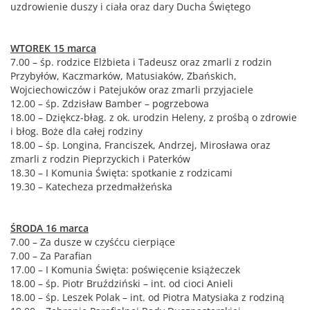
uzdrowienie duszy i ciała oraz dary Ducha Świętego
WTOREK 15 marca
7.00 – śp. rodzice Elżbieta i Tadeusz oraz zmarli z rodzin
Przybyłów, Kaczmarków, Matusiaków, Zbańskich,
Wojciechowiczów i Patejuków oraz zmarli przyjaciele
12.00 – śp. Zdzisław Bamber – pogrzebowa
18.00 – Dziękcz-błag. z ok. urodzin Heleny, z prośbą o zdrowie
i błog. Boże dla całej rodziny
18.00 – śp. Longina, Franciszek, Andrzej, Mirosława oraz
zmarli z rodzin Pieprzyckich i Paterków
18.30 – I Komunia Święta: spotkanie z rodzicami
19.30 – Katecheza przedmałżeńska
ŚRODA 16 marca
7.00 – Za dusze w czyśćcu cierpiące
7.00 – Za Parafian
17.00 – I Komunia Święta: poświęcenie książeczek
18.00 – śp. Piotr Bruździński – int. od cioci Anieli
18.00 – śp. Leszek Polak – int. od Piotra Matysiaka z rodziną