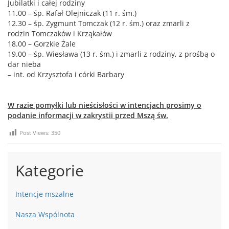
Jubilatki i całej rodziny
11.00 – śp. Rafał Olejniczak (11 r. śm.)
12.30 – śp. Zygmunt Tomczak (12 r. śm.) oraz zmarli z
rodzin Tomczaków i Krząkałów
18.00 – Gorzkie Żale
19.00 – śp. Wiesława (13 r. śm.) i zmarli z rodziny, z prośbą o
dar nieba
– int. od Krzysztofa i córki Barbary
W razie pomyłki lub nieścisłości w intencjach prosimy o
podanie informacji w zakrystii przed Mszą św.
Post Views:
350
Kategorie
Intencje mszalne
Nasza Wspólnota