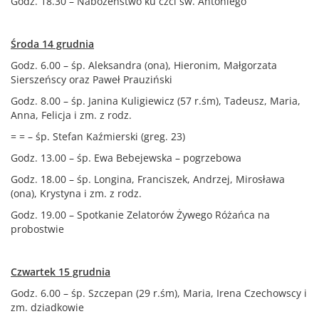
Godz. 18.30 – Nabożeństwo ku czci św. Antoniego
Środa 14 grudnia
Godz. 6.00 – śp. Aleksandra (ona), Hieronim, Małgorzata
Sierszeńscy oraz Paweł Prauziński
Godz. 8.00 – śp. Janina Kuligiewicz (57 r.śm), Tadeusz, Maria,
Anna, Felicja i zm. z rodz.
= = – śp. Stefan Kaźmierski (greg. 23)
Godz. 13.00 – śp. Ewa Bebejewska – pogrzebowa
Godz. 18.00 – śp. Longina, Franciszek, Andrzej, Mirosława
(ona), Krystyna i zm. z rodz.
Godz. 19.00 – Spotkanie Zelatorów Żywego Różańca na
probostwie
Czwartek 15 grudnia
Godz. 6.00 – śp. Szczepan (29 r.śm), Maria, Irena Czechowscy i
zm. dziadkowie