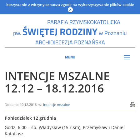
korzystanie z witryny oznacza zgodę na wykorzystywanie plików cookie
PARAFIA RZYMSKOKATOLICKA
ŚWIĘTEJ RODZINY
pw.
w Poznaniu
ARCHIDIECEZJA POZNAŃSKA
MENU
INTENCJE MSZALNE
12.12 – 18.12.2016
Dodano:
10.12.2016
w:
Intencje mszalne
Poniedziałek 12 grudnia
Godz. 6.00 – śp. Władysław (15 r.śm), Przemysław i Daniel
Katafiasz