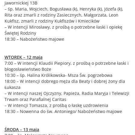
Jawornickiej 13B
– śp. Maria, Wojciech, Bogusława (k), Henryka (k), Józefa (k),
Rita oraz zmarli z rodziny Zasiecznych, Małgorzata, Leon
Kukfisz, zmarli z rodziny Kukfiszów i Kmiecików
– W intencji Mirosławy, z prośbą o potrzebne łaski i opiekę
Świętej Rodziny
18:30 – Nabożeństwo majowe
WTOREK – 12 maja
7:00 – W intencji Klaudii Piepiory, z prośbą o potrzebne łaski i
błogosławieństwo Boże
10:30 – śp. Halina Królikowska- Msza Św. pogrzebowa
18:00 – W intencji dobrego męża dla Beaty i dobrej żony dla
Łukasza
– W intencji naszej Ojczyzny, Papieża, Radia Maryja i Telewizji
Trwam oraz Parafialnej Caritas
– W intencji Tomasza, z prośbą o łaskę uzdrowienia
18:30 – Nowenna do św. Antoniego/ Nabożeństwo majowe
ŚRODA – 13 maja