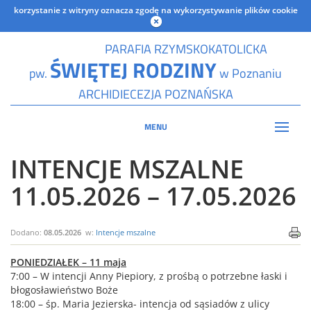
korzystanie z witryny oznacza zgodę na wykorzystywanie plików cookie
PARAFIA RZYMSKOKATOLICKA
ŚWIĘTEJ RODZINY
pw.
w Poznaniu
ARCHIDIECEZJA POZNAŃSKA
MENU
INTENCJE MSZALNE
11.05.2026 – 17.05.2026
Dodano:
08.05.2026
w:
Intencje mszalne
PONIEDZIAŁEK – 11 maja
7:00 – W intencji Anny Piepiory, z prośbą o potrzebne łaski i
błogosławieństwo Boże
18:00 – śp. Maria Jezierska- intencja od sąsiadów z ulicy