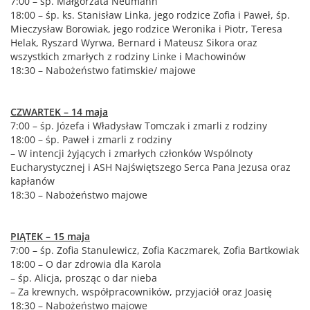
7:00 – śp. Małgorzata Neumann
18:00 – śp. ks. Stanisław Linka, jego rodzice Zofia i Paweł, śp.
Mieczysław Borowiak, jego rodzice Weronika i Piotr, Teresa
Helak, Ryszard Wyrwa, Bernard i Mateusz Sikora oraz
wszystkich zmarłych z rodziny Linke i Machowinów
18:30 – Nabożeństwo fatimskie/ majowe
CZWARTEK – 14 maja
7:00 – śp. Józefa i Władysław Tomczak i zmarli z rodziny
18:00 – śp. Paweł i zmarli z rodziny
– W intencji żyjących i zmarłych członków Wspólnoty
Eucharystycznej i ASH Najświętszego Serca Pana Jezusa oraz
kapłanów
18:30 – Nabożeństwo majowe
PIĄTEK – 15 maja
7:00 – śp. Zofia Stanulewicz, Zofia Kaczmarek, Zofia Bartkowiak
18:00 – O dar zdrowia dla Karola
– śp. Alicja, prosząc o dar nieba
– Za krewnych, współpracowników, przyjaciół oraz Joasię
18:30 – Nabożeństwo majowe