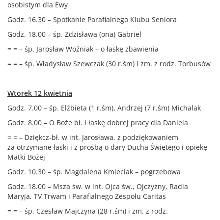
osobistym dla Ewy
Godz. 16.30 – Spotkanie Parafialnego Klubu Seniora
Godz. 18.00 – śp. Zdzisława (ona) Gabriel
= = – śp. Jarosław Woźniak – o łaskę zbawienia
= = – śp. Władysław Szewczak (30 r.śm) i zm. z rodz. Torbusów
Wtorek 12 kwietnia
Godz. 7.00 – śp. Elżbieta (1 r.śm), Andrzej (7 r.śm) Michalak
Godz. 8.00 – O Boże bł. i łaskę dobrej pracy dla Daniela
= = – Dziękcz-bł. w int. Jarosława, z podziękowaniem
za otrzymane łaski i z prośbą o dary Ducha Świętego i opiekę
Matki Bożej
Godz. 10.30 – śp. Magdalena Kmieciak – pogrzebowa
Godz. 18.00 – Msza św. w int. Ojca św., Ojczyzny, Radia
Maryja, TV Trwam i Parafialnego Zespołu Caritas
= = – śp. Czesław Majczyna (28 r.śm) i zm. z rodz.