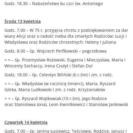
Godz. 18.30 – Nabożeństwo ku czci św. Antoniego
Środa 13 kwietnia
Godz. 7.00 – W 75 r. przyjęcia chrztu z podziękowaniem za dar
wiary Alicji oraz o radość nieba dla zmarłych Rodziców: Łucji i
Władysława oraz Rodziców chrzestnych: Heleny i Juliana
Godz. 8.00 – śp. Wojciech Perfikowski – pogrzebowa
= = – śp. Przemysław Rożewski, Eugenia i Mieczysław, Maria i
Wincenty Sochaccy, Irena Czułyt i Stefan Dul
Godz. 18.00 – śp. Celestyn Biliński (6 r.śm) i zm. z rodz.
= = – śp. Władysław (w rocznicę śmierci), Maria, Ryszard
Górka, Maria Ludkowski i zm. z rodz. Krzyżaniaków
= = – śp. Ryszard Wojtkowiak (10 r.śm), jego Rodzice
oraz Stanisława (ona), Leon Kwintkiewicz i Stanisław Jankowski
Czwartek 14 kwietnia
Godz. 7.00 – śp. Janina Łusiewicz, Teściowie, Rodzice, Janusz i