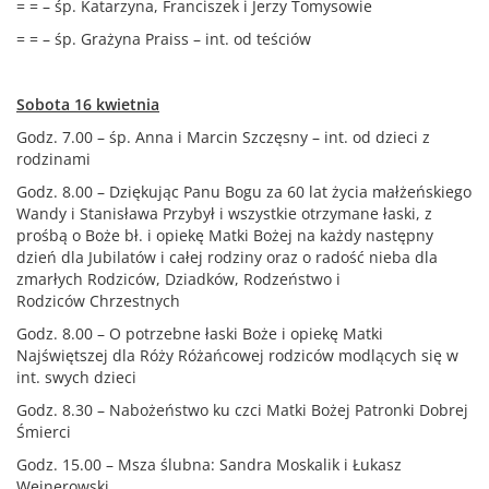
= = – śp. Katarzyna, Franciszek i Jerzy Tomysowie
= = – śp. Grażyna Praiss – int. od teściów
Sobota 16 kwietnia
Godz. 7.00 – śp. Anna i Marcin Szczęsny – int. od dzieci z
rodzinami
Godz. 8.00 – Dziękując Panu Bogu za 60 lat życia małżeńskiego
Wandy i Stanisława Przybył i wszystkie otrzymane łaski, z
prośbą o Boże bł. i opiekę Matki Bożej na każdy następny
dzień dla Jubilatów i całej rodziny oraz o radość nieba dla
zmarłych Rodziców, Dziadków, Rodzeństwo i
Rodziców Chrzestnych
Godz. 8.00 – O potrzebne łaski Boże i opiekę Matki
Najświętszej dla Róży Różańcowej rodziców modlących się w
int. swych dzieci
Godz. 8.30 – Nabożeństwo ku czci Matki Bożej Patronki Dobrej
Śmierci
Godz. 15.00 – Msza ślubna: Sandra Moskalik i Łukasz
Wejnerowski