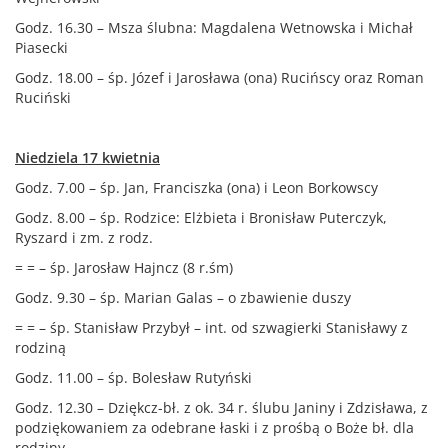
Godz. 16.30 – Msza ślubna: Magdalena Wetnowska i Michał
Piasecki
Godz. 18.00 – śp. Józef i Jarosława (ona) Rucińscy oraz Roman
Ruciński
Niedziela 17 kwietnia
Godz. 7.00 – śp. Jan, Franciszka (ona) i Leon Borkowscy
Godz. 8.00 – śp. Rodzice: Elżbieta i Bronisław Puterczyk,
Ryszard i zm. z rodz.
= = – śp. Jarosław Hajncz (8 r.śm)
Godz. 9.30 – śp. Marian Galas – o zbawienie duszy
= = – śp. Stanisław Przybył – int. od szwagierki Stanisławy z
rodziną
Godz. 11.00 – śp. Bolesław Rutyński
Godz. 12.30 – Dziękcz-bł. z ok. 34 r. ślubu Janiny i Zdzisława, z
podziękowaniem za odebrane łaski i z prośbą o Boże bł. dla
rodziny