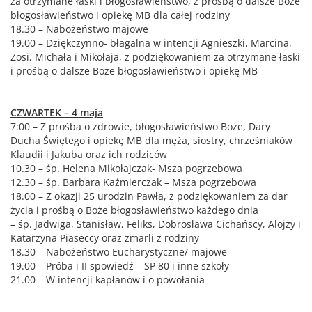
za otrzymane łaski i błogosławieństwo, z prośbą o dalsze Boże
błogosławieństwo i opiekę MB dla całej rodziny
18.30 – Nabożeństwo majowe
19.00 – Dziękczynno- błagalna w intencji Agnieszki, Marcina,
Zosi, Michała i Mikołaja, z podziękowaniem za otrzymane łaski
i prośbą o dalsze Boże błogosławieństwo i opiekę MB
CZWARTEK – 4 maja
7:00 – Z prośba o zdrowie, błogosławieństwo Boże, Dary
Ducha Świętego i opiekę MB dla męża, siostry, chrześniaków
Klaudii i Jakuba oraz ich rodziców
10.30 – śp. Helena Mikołajczak- Msza pogrzebowa
12.30 – śp. Barbara Kaźmierczak – Msza pogrzebowa
18.00 – Z okazji 25 urodzin Pawła, z podziękowaniem za dar
życia i prośbą o Boże błogosławieństwo każdego dnia
– śp. Jadwiga, Stanisław, Feliks, Dobrosława Cichańscy, Alojzy i
Katarzyna Piaseccy oraz zmarli z rodziny
18.30 – Nabożeństwo Eucharystyczne/ majowe
19.00 – Próba i II spowiedź – SP 80 i inne szkoły
21.00 – W intencji kapłanów i o powołania