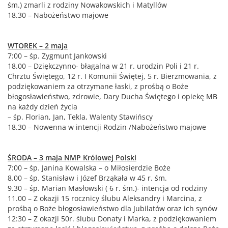
śm.) zmarli z rodziny Nowakowskich i Matyllów
18.30 – Nabożeństwo majowe
WTOREK – 2 maja
7:00 – śp. Zygmunt Jankowski
18.00 – Dziękczynno- błagalna w 21 r. urodzin Poli i 21 r.
Chrztu Świętego, 12 r. I Komunii Świętej, 5 r. Bierzmowania, z
podziękowaniem za otrzymane łaski, z prośbą o Boże
błogosławieństwo, zdrowie, Dary Ducha Świętego i opiekę MB
na każdy dzień życia
– śp. Florian, Jan, Tekla, Walenty Stawińscy
18.30 – Nowenna w intencji Rodzin /Nabożeństwo majowe
ŚRODA – 3 maja NMP Królowej Polski
7:00 – śp. Janina Kowalska – o Miłosierdzie Boże
8.00 – śp. Stanisław i Józef Brząkała w 45 r. śm.
9.30 – śp. Marian Masłowski ( 6 r. śm.)- intencja od rodziny
11.00 – Z okazji 15 rocznicy ślubu Aleksandry i Marcina, z
prośbą o Boże błogosławieństwo dla Jubilatów oraz ich synów
12:30 – Z okazji 50r. ślubu Donaty i Marka, z podziękowaniem