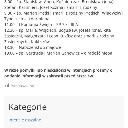
8.00 – śp. Stanisław, Anna, Kuśnierczak, Bronisława (ona),
Stefan, Kazimierz, Józef Koźma i zmarli z rodziny
9.30 – śp. Marian Prętki i zmarli z rodziny Prętkich, Władyków i
Tyneckich – o dar nieba
11.00 – I Komunia Święta – SP 7 kl. III A
12.30 – śp. Maria, Wojciech, Bogusław, Józefa (ona), Rita
Zasieczni, Małgorzata i Leon Kukfisz oraz zmarli z rodziny
Zasiecznych i Kukfiszów
18.30 – Nabożeństwo majowe
19.00 – śp. Gertruda i Marian Ganowicz – o radość nieba
W razie pomyłki lub nieścisłości w intencjach prosimy o
podanie informacji w zakrystii przed Mszą św.
Post Views:
490
Kategorie
Intencje mszalne