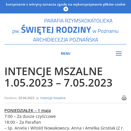
korzystanie z witryny oznacza zgodę na wykorzystywanie plików cookie
PARAFIA RZYMSKOKATOLICKA
ŚWIĘTEJ RODZINY
pw.
w Poznaniu
ARCHIDIECEZJA POZNAŃSKA
MENU
INTENCJE MSZALNE
1.05.2023 – 7.05.2023
Dodano:
29.04.2023
w:
Intencje mszalne
PONIEDZIAŁEK – 1 maja
7:00 – Za dusze czyśćcowe
18:00 – Za Parafian
– śp. Aniela i Witold Nowakowscy, Anna i Amelka Grzelak (2 r.