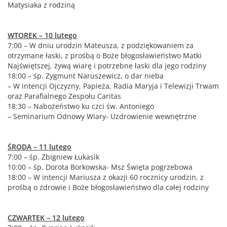
Matysiaka z rodziną
WTOREK – 10 lutego
7:00 – W dniu urodzin Mateusza, z podziękowaniem za
otrzymane łaski, z prośbą o Boże błogosławieństwo Matki
Najświętszej, żywą wiarę i potrzebne łaski dla jego rodziny
18:00 – śp. Zygmunt Naruszewicz, o dar nieba
– W intencji Ojczyzny, Papieża, Radia Maryja i Telewizji Trwam
oraz Parafialnego Zespołu Caritas
18:30 – Nabożeństwo ku czci św. Antoniego
– Seminarium Odnowy Wiary- Uzdrowienie wewnętrzne
ŚRODA – 11 lutego
7:00 – śp. Zbigniew Łukasik
10:00 – śp. Dorota Borkowska- Msz Święta pogrzebowa
18:00 – W intencji Mariusza z okazji 60 rocznicy urodzin, z
prośbą o zdrowie i Boże błogosławieństwo dla całej rodziny
CZWARTEK – 12 lutego