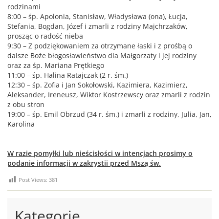
rodzinami
8:00 – śp. Apolonia, Stanisław, Władysława (ona), Łucja,
Stefania, Bogdan, Józef i zmarli z rodziny Majchrzaków,
prosząc o radość nieba
9:30 – Z podziękowaniem za otrzymane łaski i z prośbą o
dalsze Boże błogosławieństwo dla Małgorzaty i jej rodziny
oraz za śp. Mariana Prętkiego
11:00 – śp. Halina Ratajczak (2 r. śm.)
12:30 – śp. Zofia i Jan Sokołowski, Kazimiera, Kazimierz,
Aleksander, Ireneusz, Wiktor Kostrzewscy oraz zmarli z rodzin
z obu stron
19:00 – śp. Emil Obrzud (34 r. śm.) i zmarli z rodziny, Julia, Jan,
Karolina
W razie pomyłki lub nieścisłości w intencjach prosimy o
podanie informacji w zakrystii przed Mszą św.
Post Views:
381
Kategorie