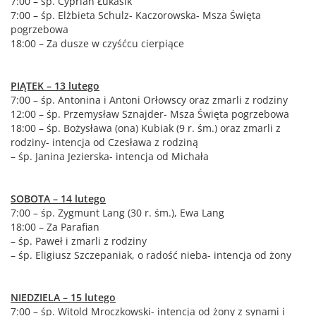
7:00 – śp. Cyprian Łukasik
7:00 – śp. Elżbieta Schulz- Kaczorowska- Msza Święta
pogrzebowa
18:00 – Za dusze w czyśćcu cierpiące
PIĄTEK – 13 lutego
7:00 – śp. Antonina i Antoni Orłowscy oraz zmarli z rodziny
12:00 – śp. Przemysław Sznajder- Msza Święta pogrzebowa
18:00 – śp. Bożysława (ona) Kubiak (9 r. śm.) oraz zmarli z
rodziny- intencja od Czesława z rodziną
– śp. Janina Jezierska- intencja od Michała
SOBOTA – 14 lutego
7:00 – śp. Zygmunt Lang (30 r. śm.), Ewa Lang
18:00 – Za Parafian
– śp. Paweł i zmarli z rodziny
– śp. Eligiusz Szczepaniak, o radość nieba- intencja od żony
NIEDZIELA – 15 lutego
7:00 – śp. Witold Mroczkowski- intencja od żony z synami i