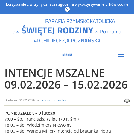
korzystanie z witryny oznacza zgodę na wykorzystywanie plików cookie
PARAFIA RZYMSKOKATOLICKA
ŚWIĘTEJ RODZINY
pw.
w Poznaniu
ARCHIDIECEZJA POZNAŃSKA
MENU
INTENCJE MSZALNE
09.02.2026 – 15.02.2026
Dodano:
06.02.2026
w:
Intencje mszalne
PONIEDZIAŁEK – 9 lutego
7:00 – śp. Franciszka Wilga (70 r. śm.)
18:00 – śp. Włodzimierz Niewolny
18:00 – śp. Wanda Miller- intencja od bratanka Piotra