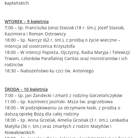
kapłańskich
WTOREK – 9 kwietnia
7:00 – śp. Franciszka (ona) Stasiak (18 r. śm.), Józef Stasiak,
Kazimiera i Roman Ostrowscy
18:00 – śp. Narcyz (62 r. śm.), z prośbą o życie wieczne –
intencja od siostrzeńca Krzysztofa
18;00 – W intencji Papieża, Ojczyzny, Radia Maryja i Telewizji
Trwam, członków Parafialnej Caritas oraz ministrantów i ich
rodziców
18:30 – Nabożeństwo ku czci św. Antoniego
ŚRODA – 10 kwietnia
7:00 – śp. Jan Zandecki i zmarli z rodziny Gorzelańczyków
11:00 – śp. Kazimierz Jasiński- Msza św. pogrzebowa
18:00 – W podziękowaniu za otrzymane łaski, z prośbą o
dalszą opiekę Bożą dla całej rodziny
18:00 – śp. Anna Grzelak, Amelia Grzelak (3 r. śm.). Leokadia
Matylla (36 r. śm.) oraz zmarłych z rodzin Matyllów i
Nowakowskich