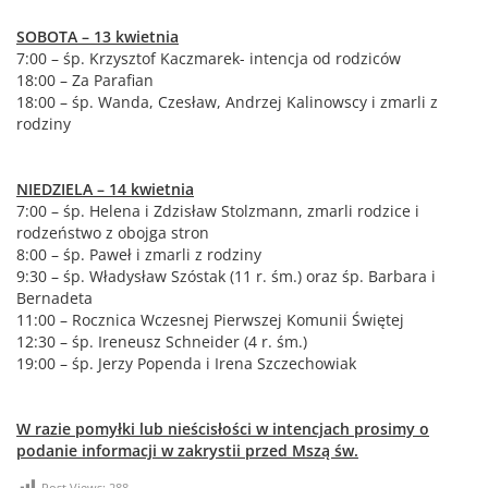
SOBOTA – 13 kwietnia
7:00 – śp. Krzysztof Kaczmarek- intencja od rodziców
18:00 – Za Parafian
18:00 – śp. Wanda, Czesław, Andrzej Kalinowscy i zmarli z
rodziny
NIEDZIELA – 14 kwietnia
7:00 – śp. Helena i Zdzisław Stolzmann, zmarli rodzice i
rodzeństwo z obojga stron
8:00 – śp. Paweł i zmarli z rodziny
9:30 – śp. Władysław Szóstak (11 r. śm.) oraz śp. Barbara i
Bernadeta
11:00 – Rocznica Wczesnej Pierwszej Komunii Świętej
12:30 – śp. Ireneusz Schneider (4 r. śm.)
19:00 – śp. Jerzy Popenda i Irena Szczechowiak
W razie pomyłki lub nieścisłości w intencjach prosimy o
podanie informacji w zakrystii przed Mszą św.
Post Views:
288