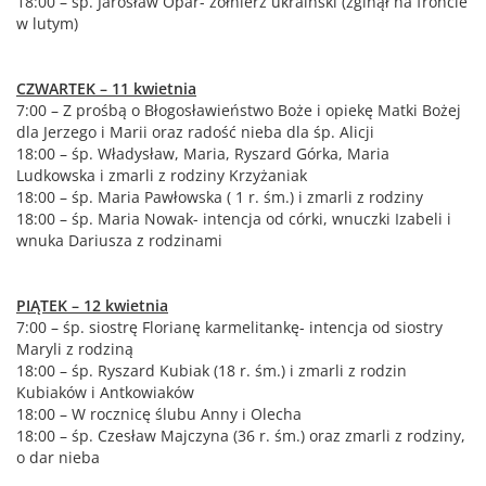
18:00 – śp. Jarosław Opar- żołnierz ukraiński (zginął na froncie
w lutym)
CZWARTEK – 11 kwietnia
7:00 – Z prośbą o Błogosławieństwo Boże i opiekę Matki Bożej
dla Jerzego i Marii oraz radość nieba dla śp. Alicji
18:00 – śp. Władysław, Maria, Ryszard Górka, Maria
Ludkowska i zmarli z rodziny Krzyżaniak
18:00 – śp. Maria Pawłowska ( 1 r. śm.) i zmarli z rodziny
18:00 – śp. Maria Nowak- intencja od córki, wnuczki Izabeli i
wnuka Dariusza z rodzinami
PIĄTEK – 12 kwietnia
7:00 – śp. siostrę Florianę karmelitankę- intencja od siostry
Maryli z rodziną
18:00 – śp. Ryszard Kubiak (18 r. śm.) i zmarli z rodzin
Kubiaków i Antkowiaków
18:00 – W rocznicę ślubu Anny i Olecha
18:00 – śp. Czesław Majczyna (36 r. śm.) oraz zmarli z rodziny,
o dar nieba