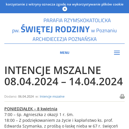
korzystanie z witryny oznacza zgodę na wykorzystywanie plików cookie
PARAFIA RZYMSKOKATOLICKA
ŚWIĘTEJ RODZINY
pw.
w Poznaniu
ARCHIDIECEZJA POZNAŃSKA
MENU
INTENCJE MSZALNE
08.04.2024 – 14.04.2024
Dodano:
06.04.2024
w:
Intencje mszalne
PONIEDZIAŁEK – 8 kwietnia
7:00 – śp. Agnieszka z okazji 1 r. śm.
18:00 – Z podziękowaniem za życie i kapłaństwo ks. prof.
Edwarda Szymanka, z prośbą o łaskę nieba w 67 r. święceń