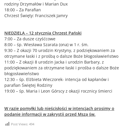
rodziny Drzymałów i Marian Dux
18:00 – Za Parafian
Chrzest Święty: Franciszek Jamry
NIEDZIELA – 12 stycznia Chrzest Pański
7:00 – Za dusze czyśćcowe
8:00 – śp. Wiesława Szarata (ona) w 1 r. śm.
9:30 – Z okazji 70 urodzin Krystyny, z podziękowaniem za
otrzymane łaski i z prośbą o dalsze Boże błogosławieństwo
11:00 – Z okazji 8 urodzin Jacka i urodzin Barbary, z
podziękowaniem za otrzymane łaski i prośba o dalsze Boże
błogosławieństwo
12:30 – śp. Elżbieta Wieczorek- intencja od kapłanów i
parafian Świętej Rodziny
19:00 – śp. Maria i Leon Górscy z okazji rocznicy śmierci
W razie pomyłki lub nieścisłości w intencjach prosimy o
podanie informacji w zakrystii przed Mszą św.
Post Views:
494