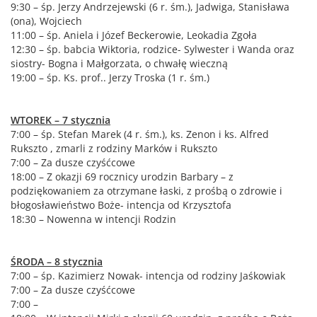
9:30 – śp. Jerzy Andrzejewski (6 r. śm.), Jadwiga, Stanisława
(ona), Wojciech
11:00 – śp. Aniela i Józef Beckerowie, Leokadia Zgoła
12:30 – śp. babcia Wiktoria, rodzice- Sylwester i Wanda oraz
siostry- Bogna i Małgorzata, o chwałę wieczną
19:00 – śp. Ks. prof.. Jerzy Troska (1 r. śm.)
WTOREK – 7 stycznia
7:00 – śp. Stefan Marek (4 r. śm.), ks. Zenon i ks. Alfred
Rukszto , zmarli z rodziny Marków i Rukszto
7:00 – Za dusze czyśćcowe
18:00 – Z okazji 69 rocznicy urodzin Barbary – z
podziękowaniem za otrzymane łaski, z prośbą o zdrowie i
błogosławieństwo Boże- intencja od Krzysztofa
18:30 – Nowenna w intencji Rodzin
ŚRODA – 8 stycznia
7:00 – śp. Kazimierz Nowak- intencja od rodziny Jaśkowiak
7:00 – Za dusze czyśćcowe
7:00 –