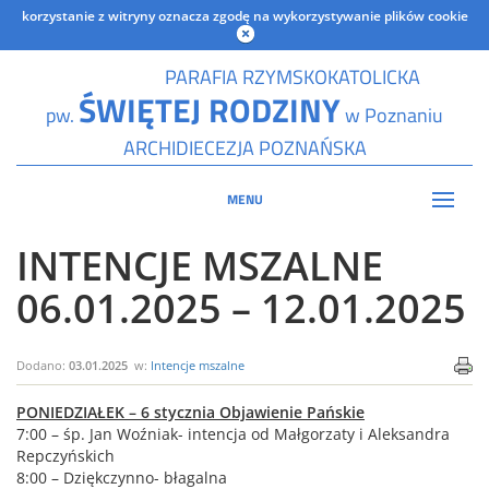
korzystanie z witryny oznacza zgodę na wykorzystywanie plików cookie
PARAFIA RZYMSKOKATOLICKA
ŚWIĘTEJ RODZINY
pw.
w Poznaniu
ARCHIDIECEZJA POZNAŃSKA
MENU
INTENCJE MSZALNE
06.01.2025 – 12.01.2025
Dodano:
03.01.2025
w:
Intencje mszalne
PONIEDZIAŁEK – 6 stycznia Objawienie Pańskie
7:00 – śp. Jan Woźniak- intencja od Małgorzaty i Aleksandra
Repczyńskich
8:00 – Dziękczynno- błagalna