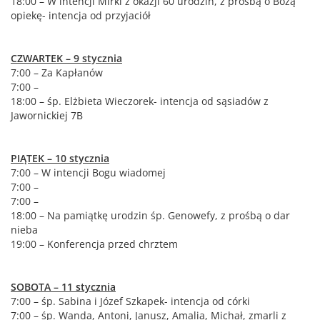
18:00 – W intencji Mirki z okazji 60 urodzin, z prośbą o Bożą
opiekę- intencja od przyjaciół
CZWARTEK – 9 stycznia
7:00 – Za Kapłanów
7:00 –
18:00 – śp. Elżbieta Wieczorek- intencja od sąsiadów z
Jawornickiej 7B
PIĄTEK – 10 stycznia
7:00 – W intencji Bogu wiadomej
7:00 –
7:00 –
18:00 – Na pamiątkę urodzin śp. Genowefy, z prośbą o dar
nieba
19:00 – Konferencja przed chrztem
SOBOTA – 11 stycznia
7:00 – śp. Sabina i Józef Szkapek- intencja od córki
7:00 – śp. Wanda, Antoni, Janusz, Amalia, Michał, zmarli z